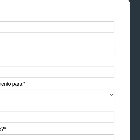
ento para:*
e?*