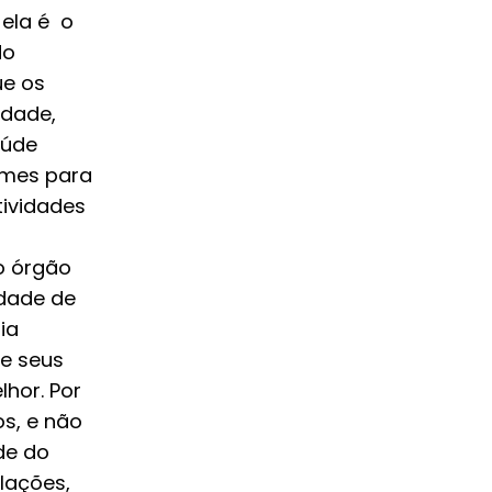
 ela é o
do
ue os
idade,
aúde
ames para
tividades
r
o órgão
idade de
ia
de seus
hor. Por
s, e não
de do
lações,