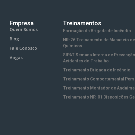
Empresa
Treinamentos
Quem Somos
Formação da Brigada de Incêndio
Blog
NR-26 Treinamento de Manuseio de
Químicos
Fale Conosco
SIPAT Semana Interna de Prevenção
Vagas
Acidentes do Trabalho
Treinamento Brigada de Incêndio
Treinamento Comportamental Pers
Treinamento Montador de Andaime
Treinamento NR-01 Disposições Ge
Treinamento NR-05 CIPA
Treinamento NR-06 EPI (Equipamen
Proteção Individual)
Treinamento NR-10 Segurança em