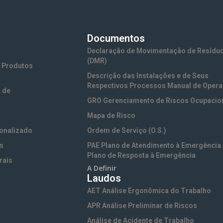
Documentos
Declaração de Movimentação de Resídu
(DMR)
 Produtos
Descrição das Instalações e de Seus
Respectivos Processos Manual de Oper
 de
GRO Gerenciamento de Riscos Ocupacio
Mapa de Risco
onalizado
Ordem de Serviço (O.S.)
s
PAE Plano de Atendimento à Emergência 
Plano de Resposta à Emergência
rais
A Definir
PAE Plano de Ação e Emergência para
Laudos
Transporte Rodoviário
tos de
AET Análise Ergonômica do Trabalho
PCA Programa de Conservação Auditiva
APR Análise Preliminar de Riscos
PCMSO Programa de Controle Médico d
Saúde Ocupacional
Análise de Acidente de Trabalho