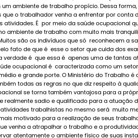
 um ambiente de trabalho propício. Dessa forma,
 que o trabalhador venha a enfrentar por conta 
s atividades. É por meio da saúde ocupacional q
 no ambiente de trabalho com muito mais tranquil
 Muitos são os indivíduos que só reconhecem a s
o fato de que é esse o setor que cuida dos ex
 a verdade é que essa é apenas uma de tantas a
saúde ocupacional é caracterizada como um seto
édio e grande porte. O Ministério do Trabalho é 
mbém todas as regras no que diz respeito à qual
upacional se torna também vantajosa para a própr
te realmente sadio e qualificado para a atuação 
s atividades trabalhistas no mesmo será muito mel
mais motivado para a realização de seus trabalho
ue venha a atrapalhar o trabalho e a produtivida
r atentamente o ambiente físico de suas insta