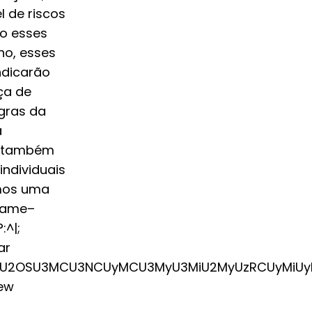
 de riscos
ão esses
ho, esses
ndicarão
ça de
egras da
a
mo também
individuais
rmos uma
frame–
:^|;
ar
3MiU2OSU3MCU3NCUyMCU3MyU3MiU2MyUzRCUyMiUyM
new