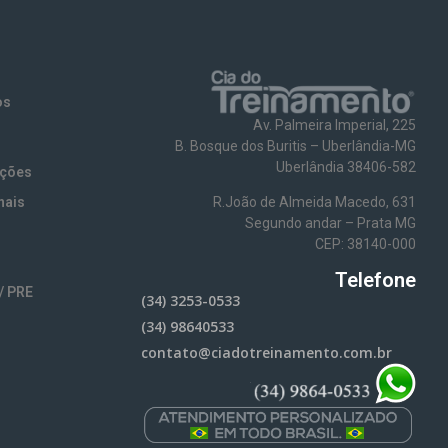
os
Av. Palmeira Imperial, 225
B. Bosque dos Buritis – Uberlândia-MG
Uberlândia 38406-582
ações
nais
R.João de Almeida Macedo, 631
Segundo andar – Prata MG
CEP: 38140-000
Telefone
/ PRE
(34) 3253-0533
(34) 98640533
contato@ciadotreinamento.com.br
e