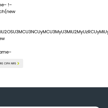
me– !–
tch(new
3MiU2OSU3MCU3NCUyMCU3MyU3MiU2MyUzRCUyMiUy
new
frame–
RE CIPA NR5