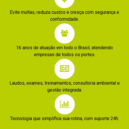
Aposentadoria
também
Ele se
Evite multas, reduza custos e cresça com segurança e
Especial.
como
aplica
conformidade.
base
independentemente
LTCAT
técnica
do porte
Contemporâneo
obrigatória
da
16 anos de atuação em todo o Brasil, atendendo
É
para
empresa
empresas de todos os portes.
considerado
diversas
ou do
contemporâneo
operações
segmento
quando
da
econômico,
o
Laudos, exames, treinamentos, consultoria ambiental e
empresa.
sendo
gestão integrada.
levantamento
obrigatório
Principais
ambiental
para
objetivos
é
organizações
do
realizado
Tecnologia que simplifica sua rotina, com suporte 24h.
que
LTCAT
durante