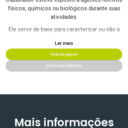
físicos, químicos ou biológicos durante suas
atividades.
Ele serve de base para caracterizar ou não a
aposentadoria especial, além de demonstrar
Ler mais
se a empresa possui ambiente de trabalho
seguro e controlado.
Solicite agora!
Tire suas dúvidas
O LTCAT deve ser elaborado e assinado por
um Engenheiro de Segurança do Trabalho ou
Médico do Trabalho, seguindo critérios
técnicos atualizados e metodologias
reconhecidas.
Mais informações