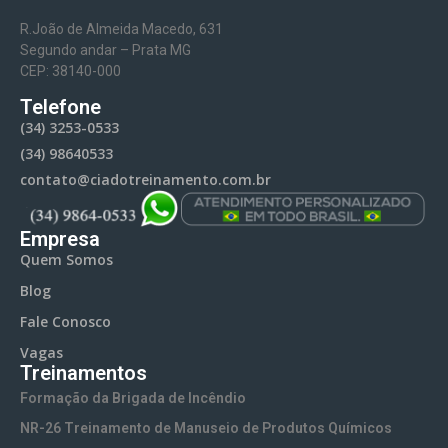
nas
trabalho,
R.João de Almeida Macedo, 631
Normas
nas
Segundo andar – Prata MG
Regulamentadoras,
Indústrias,
máquinas,
CEP: 38140-000
especialmente
Postos
nos
Telefone
NR-
(34) 3253-0533
de
processos
01 e
(34) 98640533
Combustíveis,
produtivos
contato@ciadotreinamento.com.br
diretrizes
Obras e
e nas
complementares;
Empresas
condições
Empresa
Auxiliar
Operacionais
ambientais
Quem Somos
na
entre o
Blog
Empresas
definição
período
Fale Conosco
com
de
laborado
Vagas
ambientes
EPCs
Treinamentos
e a
de
(Equipamentos
Formação da Brigada de Incêndio
emissão
trabalho
de
NR-26 Treinamento de Manuseio de Produtos Químicos
do
que