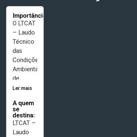
Importância
O LTCAT
– Laudo
Técnico
das
Condições
Ambientais
de
Trabalho
Ler mais
é um
A quem
dos
se
documentos
destina:
LTCAT –
mais
Laudo
importantes