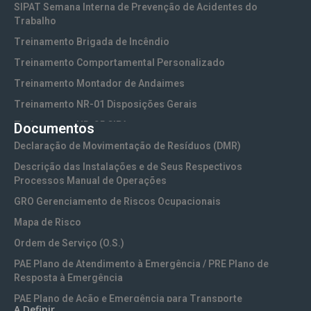
Proteção
SIPAT Semana Interna de Prevenção de Acidentes do
documento.
envolvem:
Trabalho
Coletiva)
Treinamento Brigada de Incêndio
e
Ruído,
Treinamento Comportamental Personalizado
EPIs
calor,
Por que
Treinamento Montador de Andaimes
(Equipamentos
vibração,
o LTCAT
Treinamento NR-01 Disposições Gerais
de
agentes
é
Treinamento NR-05 CIPA
Documentos
Proteção
químicos
essencial?
Treinamento NR-06 EPI (Equipamentos de Proteção
Declaração de Movimentação de Resíduos (DMR)
Individual)
ou
Individual)
Evita
Descrição das Instalações e de Seus Respectivos
mais
biológicos;
Treinamento NR-10 Segurança em Instalações e Serviços
Processos Manual de Operações
autuações
adequados;
Máquinas,
com Eletricidade
GRO Gerenciamento de Riscos Ocupacionais
e
Fornecer
equipamentos,
Treinamento NR-10 SEP Sistema Elétrico de Potência
Mapa de Risco
multas
subsídios
produtos
Treinamento NR-11 Transporte, Movimentação,
Ordem de Serviço (O.S.)
do
Armazenamento e Manuseio de Materiais
técnicos
químicos
PAE Plano de Atendimento à Emergência / PRE Plano de
INSS
Treinamento NR-13 Vasos de Pressão e Caldeiras
para
ou
Resposta à Emergência
e
Treinamento NR-15 Atividades e Operações Insalubres
defesa
processos
PAE Plano de Ação e Emergência para Transporte
A Definir