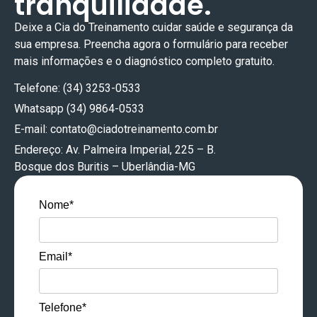
tranquilidade.
maior
de
de
Deixe a Cia do Treinamento cuidar
saúde e segurança
da
segurança
trabalho;
Controle
sua empresa. Preencha agora o formulário para receber
jurídica
Atender
e
mais informações e o diagnóstico completo gratuito.
tanto
fiscalizações
Prevenção
Telefone: (34) 3253-0533
para a
da
para
Whatsapp (34) 9864-0533
empresa
Auditoria
eliminar,
E-mail:
contato@ciadotreinamento.com.br
quanto
Fiscal
substituir,
Endereço: Av. Palmeira Imperial, 225 – B.
para o
do
Bosque dos Buritis – Uberlândia-MG
reduzir
trabalhador.
Trabalho;
ou
Sustentar
Nome*
neutralizar
informações
riscos
LTCAT
do
ambientais;
Email*
Extemporâneo
PPP
Servir
–
É
como
Telefone*
Perfil
classificado