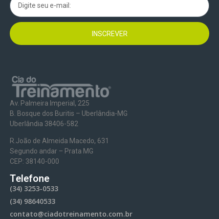
INSCREVER
Av. Palmeira Imperial, 225
B. Bosque dos Buritis – Uberlândia-MG
Uberlândia 38406-582
R.João de Almeida Macedo, 631
Segundo andar – Prata MG
CEP: 38140-000
Telefone
(34) 3253-0533
(34) 98640533
contato@ciadotreinamento.com.br