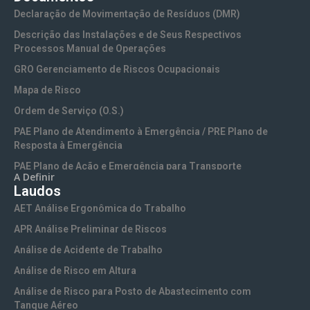
Treinamento NR-06 EPI (Equipamentos de Proteção
Declaração de Movimentação de Resíduos (DMR)
Individual)
Descrição das Instalações e de Seus Respectivos
Treinamento NR-10 Segurança em Instalações e Serviços
Processos Manual de Operações
com Eletricidade
GRO Gerenciamento de Riscos Ocupacionais
Treinamento NR-10 SEP Sistema Elétrico de Potência
Mapa de Risco
Treinamento NR-11 Transporte, Movimentação,
Ordem de Serviço (O.S.)
Armazenamento e Manuseio de Materiais
PAE Plano de Atendimento à Emergência / PRE Plano de
Treinamento NR-13 Vasos de Pressão e Caldeiras
Resposta à Emergência
Treinamento NR-15 Atividades e Operações Insalubres
PAE Plano de Ação e Emergência para Transporte
A Definir
Treinamento NR-16 Atividades e Operações Perigosas
Rodoviário
Laudos
Treinamento NR-17 Ergonomia no Trabalho
PCA Programa de Conservação Auditiva
AET Análise Ergonômica do Trabalho
Treinamento NR-18 Segurança na Indústria da
PCMSO Programa de Controle Médico de Saúde
APR Análise Preliminar de Riscos
Construção
Ocupacional
Análise de Acidente de Trabalho
Treinamento NR-20 Motorista (Inflamáveis e Líquidos
PGR Programa de Gerenciamento de Riscos e PGRTR
Combustíveis)
Programa de Gerenciamento de Riscos no Trabalho Rural
Análise de Risco em Altura
Treinamento NR-20 Segurança com Inflamáveis e
PGRA Programa de Gerenciamento de Riscos Ambientais
Análise de Risco para Posto de Abastecimento com
Combustíveis
Tanque Aéreo