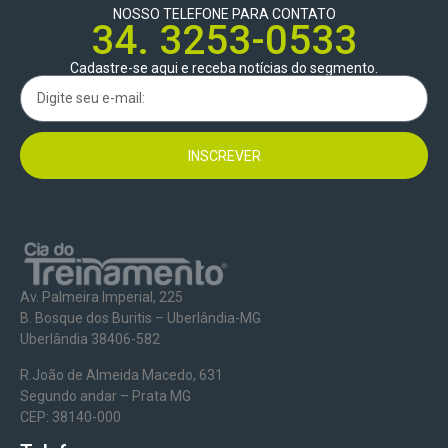
NOSSO TELEFONE PARA CONTATO
34. 3253-0533
Cadastre-se aqui e receba notícias do segmento.
INSCREVER
Av. Palmeira Imperial, 225
B. Bosque dos Buritis – Uberlândia-MG
Uberlândia 38406-582
R.João de Almeida Macedo, 631
Segundo andar – Prata MG
CEP: 38140-000