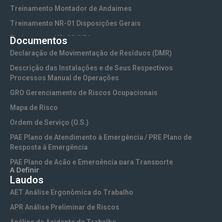
Treinamento Montador de Andaimes
Treinamento NR-01 Disposições Gerais
Treinamento NR-05 CIPA
Documentos
Treinamento NR-06 EPI (Equipamentos de Proteção
Declaração de Movimentação de Resíduos (DMR)
Individual)
Descrição das Instalações e de Seus Respectivos
Treinamento NR-10 Segurança em Instalações e Serviços
Processos Manual de Operações
com Eletricidade
GRO Gerenciamento de Riscos Ocupacionais
Treinamento NR-10 SEP Sistema Elétrico de Potência
Mapa de Risco
Treinamento NR-11 Transporte, Movimentação,
Ordem de Serviço (O.S.)
Armazenamento e Manuseio de Materiais
PAE Plano de Atendimento à Emergência / PRE Plano de
Treinamento NR-13 Vasos de Pressão e Caldeiras
Resposta à Emergência
Treinamento NR-15 Atividades e Operações Insalubres
PAE Plano de Ação e Emergência para Transporte
A Definir
Treinamento NR-16 Atividades e Operações Perigosas
Rodoviário
Laudos
Treinamento NR-17 Ergonomia no Trabalho
PCA Programa de Conservação Auditiva
AET Análise Ergonômica do Trabalho
Treinamento NR-18 Segurança na Indústria da
PCMSO Programa de Controle Médico de Saúde
APR Análise Preliminar de Riscos
Construção
Ocupacional