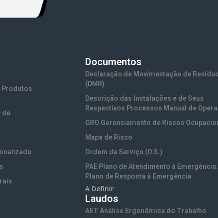
Documentos
Declaração de Movimentação de Resídu
(DMR)
 Produtos
Descrição das Instalações e de Seus
Respectivos Processos Manual de Oper
 de
GRO Gerenciamento de Riscos Ocupacio
Mapa de Risco
onalizado
Ordem de Serviço (O.S.)
s
PAE Plano de Atendimento à Emergência 
Plano de Resposta à Emergência
rais
A Definir
PAE Plano de Ação e Emergência para
Laudos
Transporte Rodoviário
tos de
AET Análise Ergonômica do Trabalho
PCA Programa de Conservação Auditiva