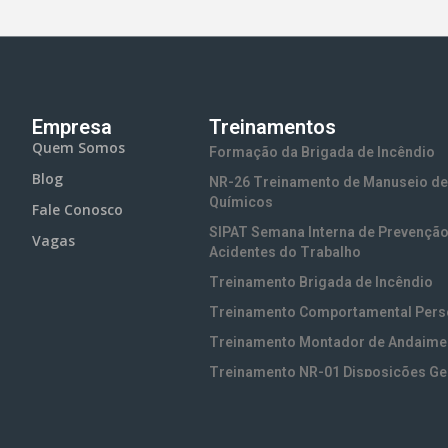
Empresa
Treinamentos
Quem Somos
Formação da Brigada de Incêndio
Blog
NR-26 Treinamento de Manuseio de
Químicos
Fale Conosco
SIPAT Semana Interna de Prevenção
Vagas
Acidentes do Trabalho
Treinamento Brigada de Incêndio
Treinamento Comportamental Pers
Treinamento Montador de Andaime
Treinamento NR-01 Disposições Ge
Treinamento NR-05 CIPA
Treinamento NR-06 EPI (Equipamen