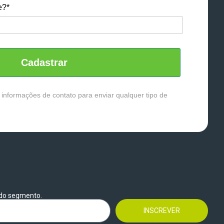
e?*
Cadastrar
 informações de contato para enviar qualquer tipo de
 do segmento.
INSCREVER