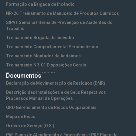
Formação da Brigada de Incêndio
NR-26 Treinamento de Manuseio de Produtos Químicos
SIPAT Semana Interna de Prevenção de Acidentes do
Trabalho
Treinamento Brigada de Incêndio
Treinamento Comportamental Personalizado
Treinamento Montador de Andaimes
Treinamento NR-01 Disposições Gerais
Treinamento NR-05 CIPA
Documentos
Treinamento NR-06 EPI (Equipamentos de Proteção
Declaração de Movimentação de Resíduos (DMR)
Individual)
Descrição das Instalações e de Seus Respectivos
Treinamento NR-10 Segurança em Instalações e Serviços
Processos Manual de Operações
com Eletricidade
GRO Gerenciamento de Riscos Ocupacionais
Treinamento NR-10 SEP Sistema Elétrico de Potência
Mapa de Risco
Treinamento NR-11 Transporte, Movimentação,
Ordem de Serviço (O.S.)
Armazenamento e Manuseio de Materiais
PAE Plano de Atendimento à Emergência / PRE Plano de