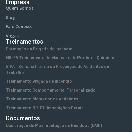
Empresa
Quem Somos
Blog
Fale Conosco
Vagas
Treinamentos
Formação da Brigada de Incêndio
NR-26 Treinamento de Manuseio de Produtos Químicos
SIPAT Semana Interna de Prevenção de Acidentes do
Trabalho
Treinamento Brigada de Incêndio
Treinamento Comportamental Personalizado
Treinamento Montador de Andaimes
Treinamento NR-01 Disposições Gerais
Treinamento NR-05 CIPA
Documentos
Treinamento NR-06 EPI (Equipamentos de Proteção
Declaração de Movimentação de Resíduos (DMR)
Individual)