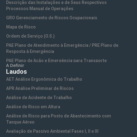
Descrição das Instalações e de Seus Respectivos
Treinamento NR-10 Segurança em Instalações e Serviços
Processos Manual de Operações
com Eletricidade
GRO Gerenciamento de Riscos Ocupacionais
Treinamento NR-10 SEP Sistema Elétrico de Potência
Mapa de Risco
Treinamento NR-11 Transporte, Movimentação,
Ordem de Serviço (O.S.)
Armazenamento e Manuseio de Materiais
PAE Plano de Atendimento à Emergência / PRE Plano de
Treinamento NR-13 Vasos de Pressão e Caldeiras
Resposta à Emergência
Treinamento NR-15 Atividades e Operações Insalubres
PAE Plano de Ação e Emergência para Transporte
A Definir
Treinamento NR-16 Atividades e Operações Perigosas
Rodoviário
Laudos
Treinamento NR-17 Ergonomia no Trabalho
PCA Programa de Conservação Auditiva
AET Análise Ergonômica do Trabalho
Treinamento NR-18 Segurança na Indústria da
PCMSO Programa de Controle Médico de Saúde
APR Análise Preliminar de Riscos
Construção
Ocupacional
Análise de Acidente de Trabalho
Treinamento NR-20 Motorista (Inflamáveis e Líquidos
PGR Programa de Gerenciamento de Riscos e PGRTR
Combustíveis)
Programa de Gerenciamento de Riscos no Trabalho Rural
Análise de Risco em Altura
Treinamento NR-20 Segurança com Inflamáveis e
PGRA Programa de Gerenciamento de Riscos Ambientais
Análise de Risco para Posto de Abastecimento com
Combustíveis
Tanque Aéreo
PGRS Plano de Gerenciamento de Resíduos Sólidos
Treinamento NR-23 Proteção Contra Incêndios
(Industriais e Comerciais)
Avaliação de Passivo Ambiental Fases I, II e III